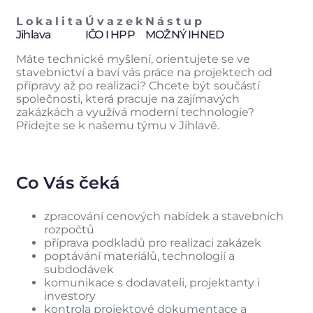
Lokalita
Úvazek
Nástup
Jihlava
IČO I HPP
MOŽNÝ IHNED
Máte technické myšlení, orientujete se ve
stavebnictví a baví vás práce na projektech od
přípravy až po realizaci? Chcete být součástí
společnosti, která pracuje na zajímavých
zakázkách a využívá moderní technologie?
Přidejte se k našemu týmu v Jihlavě.
Co Vás čeká
zpracování cenových nabídek a stavebních
rozpočtů
příprava podkladů pro realizaci zakázek
poptávání materiálů, technologií a
subdodávek
komunikace s dodavateli, projektanty i
investory
kontrola projektové dokumentace a