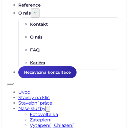
Reference
O nás
Kontakt
O nás
FAQ
Kariéra
Nezávazná konzultace
Úvod
Stavby na klíč
Stavební práce
Naše služby
Fotovoltaika
Zateplení
Vytápění | Chlazení