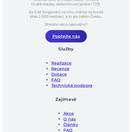
hrubé stavby, dokončovací práce i TZB.
Za 5 let fungování na trhu máme na kontě
přes 2 000 realizací, a to po celém Česku.
Sháníte něco takového?
Poptejte nás
Služby
Realizace
Recenze
Dotace
FAQ
Technická podpora
Zajímavé
Akce
O nás
Články
FAQ