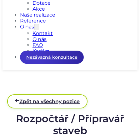
Dotace
Akce
Naše realizace
Reference
O nás
Kontakt
O nás
FAQ
Kariéra
Nezávazná konzultace
Zpět na všechny pozice
Rozpočtář / Přípravář
staveb