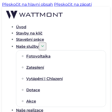
Přeskočit na hlavní obsah
Přeskočit na zápatí
Úvod
Stavby na klíč
Stavební práce
Naše služby
Fotovoltaika
Zateplení
Vytápění | Chlazení
Dotace
Akce
Naše realizace