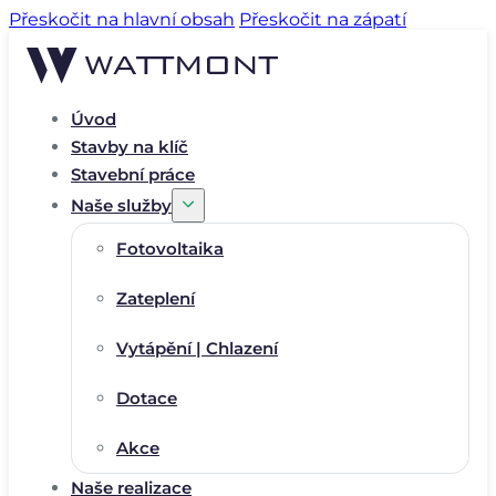
Přeskočit na hlavní obsah
Přeskočit na zápatí
Úvod
Stavby na klíč
Stavební práce
Naše služby
Fotovoltaika
Zateplení
Vytápění | Chlazení
Dotace
Akce
Naše realizace