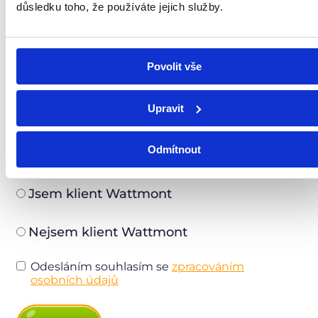
důsledku toho, že používáte jejich služby.
Použitá technologie a její stáří
Povolit vše
Upravit
Lokalita (zadejte přesnou adresu)
Odmítnout
Jsem klient Wattmont
Nejsem klient Wattmont
Odesláním souhlasím se
zpracováním
osobních údajů