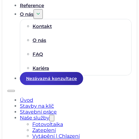
Reference
O nás
Kontakt
O nás
FAQ
Kariéra
Nezávazná konzultace
Úvod
Stavby na klíč
Stavební práce
Naše služby
Fotovoltaika
Zateplení
Vytápění | Chlazení