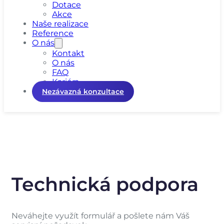
Dotace
Akce
Naše realizace
Reference
O nás
Kontakt
O nás
FAQ
Kariéra
Nezávazná konzultace
Technická podpora
Neváhejte využít formulář a pošlete nám Váš