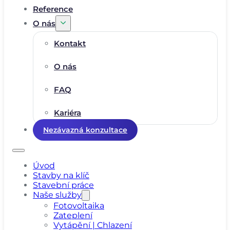
Reference
O nás
Kontakt
O nás
FAQ
Kariéra
Nezávazná konzultace
Úvod
Stavby na klíč
Stavební práce
Naše služby
Fotovoltaika
Zateplení
Vytápění | Chlazení