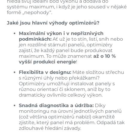
hledá svůj ideální bod výkonu a dodává do
systému maximum, i když je jeho soused v nějaké
formě „nepohody“.
Jaké jsou hlavní výhody optimizérů?
Maximální výkon i v nepříznivých
podmínkách:
Ať už je to stín, listí, sníh nebo
jen rozdílné stárnutí panelů, optimizéry
zajistí, že každý panel bude produkovat
maximum. To může znamenat
až o 10 %
vyšší produkci energie
!
Flexibilita v designu:
Máte složitou střechu
s různými úhly nebo překážkami?
Optimizéry umožňují instalovat panely s
různou orientací či sklonem, aniž by to
dramaticky ovlivnilo celkový výkon.
Snadná diagnostika a údržba:
Díky
monitoringu na úrovni jednotlivých panelů
(což většina optimizérů nabízí) okamžitě
zjistíte, který panel má problém. Odpadá tak
zdlouhavé hledání závady.