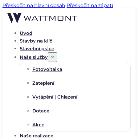
Přeskočit na hlavní obsah
Přeskočit na zápatí
Úvod
Stavby na klíč
Stavební práce
Naše služby
Fotovoltaika
Zateplení
Vytápění | Chlazení
Dotace
Akce
Naše realizace