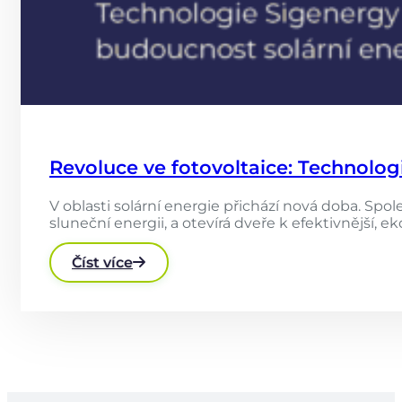
Revoluce ve fotovoltaice: Technolog
V oblasti solární energie přichází nová doba. Sp
sluneční energii, a otevírá dveře k efektivnější,
Číst více