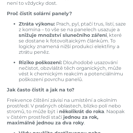
není to vždycky dost.
Proč čistit solární panely?
Ztráta výkonu:
Prach, pyl, ptačí trus, listí, saze
z komína – to vše se na panelech usazuje a
snižuje množství slunečního záření
, které
se dostane k fotovoltaickým článkům. To
logicky znamená nižší produkci elektřiny a
ztrátu peněz.
Riziko poškození:
Dlouhodobé usazování
nečistot, obzvláště těch organických, může
vést k chemickým reakcím a potenciálnímu
poškození povrchu panelů.
Jak často čistit a jak na to?
Frekvence čištění závisí na umístění a okolním
prostředí. V prašných oblastech, blízko polí nebo
stromů, to může být i
několikrát do roka
. Naopak
v čistém prostředí stačí
jednou za rok,
maximálně jednou za dva roky
.