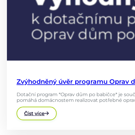
Zvýhodněný úvěr programu Oprav dům
Dotační program *Oprav dům po babičce* je součás
pomáhá domácnostem realizovat potřebné opravy a
Číst více