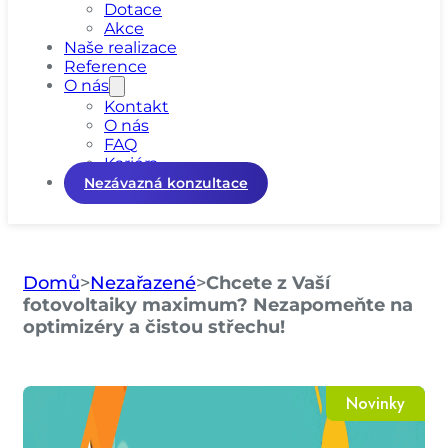
Dotace
Akce
Naše realizace
Reference
O nás
Kontakt
O nás
FAQ
Kariéra
Nezávazná konzultace
Domů
>
Nezařazené
>
Chcete z Vaší
fotovoltaiky maximum? Nezapomeňte na
optimizéry a čistou střechu!
Novinky