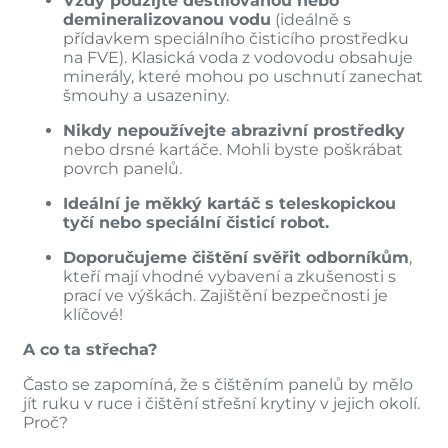
Vždy použijte destilovanou nebo
demineralizovanou vodu
(ideálně s
přídavkem speciálního čisticího prostředku
na FVE). Klasická voda z vodovodu obsahuje
minerály, které mohou po uschnutí zanechat
šmouhy a usazeniny.
Nikdy nepoužívejte abrazivní prostředky
nebo drsné kartáče. Mohli byste poškrábat
povrch panelů.
Ideální je měkký kartáč s teleskopickou
tyčí nebo speciální čisticí robot.
Doporučujeme čištění svěřit odborníkům
,
kteří mají vhodné vybavení a zkušenosti s
prací ve výškách. Zajištění bezpečnosti je
klíčové!
A co ta střecha?
Často se zapomíná, že s čištěním panelů by mělo
jít ruku v ruce i čištění střešní krytiny v jejich okolí.
Proč?