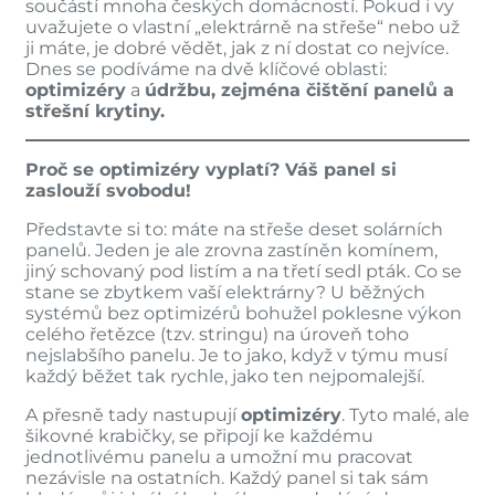
součástí mnoha českých domácností. Pokud i vy
uvažujete o vlastní „elektrárně na střeše“ nebo už
ji máte, je dobré vědět, jak z ní dostat co nejvíce.
Dnes se podíváme na dvě klíčové oblasti:
optimizéry
a
údržbu, zejména čištění panelů a
střešní krytiny.
Proč se optimizéry vyplatí? Váš panel si
zaslouží svobodu!
Představte si to: máte na střeše deset solárních
panelů. Jeden je ale zrovna zastíněn komínem,
jiný schovaný pod listím a na třetí sedl pták. Co se
stane se zbytkem vaší elektrárny? U běžných
systémů bez optimizérů bohužel poklesne výkon
celého řetězce (tzv. stringu) na úroveň toho
nejslabšího panelu. Je to jako, když v týmu musí
každý běžet tak rychle, jako ten nejpomalejší.
A přesně tady nastupují
optimizéry
. Tyto malé, ale
šikovné krabičky, se připojí ke každému
jednotlivému panelu a umožní mu pracovat
nezávisle na ostatních. Každý panel si tak sám