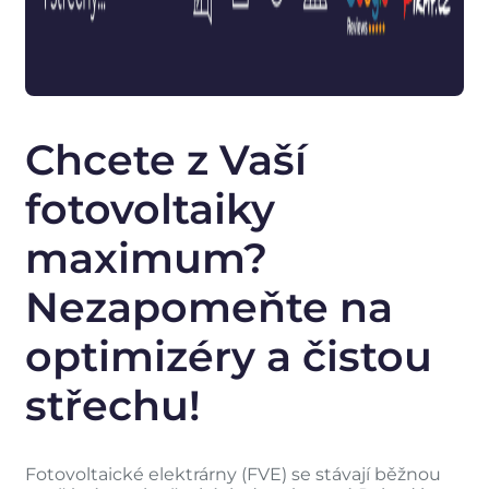
Chcete z Vaší
fotovoltaiky
maximum?
Nezapomeňte na
optimizéry a čistou
střechu!
Fotovoltaické elektrárny (FVE) se stávají běžnou