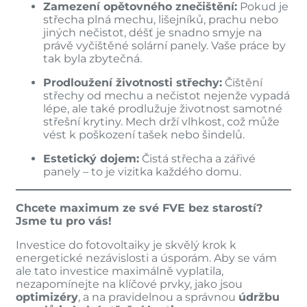
Zamezení opětovného znečištění:
Pokud je
střecha plná mechu, lišejníků, prachu nebo
jiných nečistot, déšť je snadno smyje na
právě vyčištěné solární panely. Vaše práce by
tak byla zbytečná.
Prodloužení životnosti střechy:
Čištění
střechy od mechu a nečistot nejenže vypadá
lépe, ale také prodlužuje životnost samotné
střešní krytiny. Mech drží vlhkost, což může
vést k poškození tašek nebo šindelů.
Estetický dojem:
Čistá střecha a zářivé
panely – to je vizitka každého domu.
Chcete maximum ze své FVE bez starostí?
Jsme tu pro vás!
Investice do fotovoltaiky je skvělý krok k
energetické nezávislosti a úsporám. Aby se vám
ale tato investice maximálně vyplatila,
nezapomínejte na klíčové prvky, jako jsou
optimizéry
, a na pravidelnou a správnou
údržbu