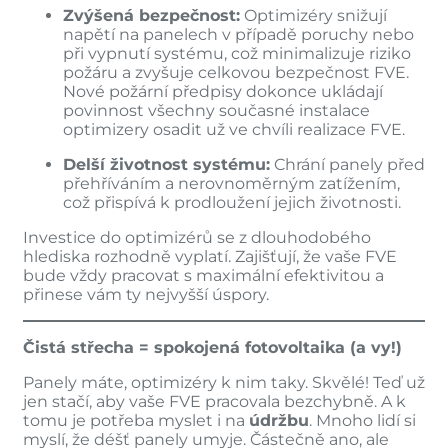
Zvýšená bezpečnost:
Optimizéry snižují
napětí na panelech v případě poruchy nebo
při vypnutí systému, což minimalizuje riziko
požáru a zvyšuje celkovou bezpečnost FVE.
Nové požární předpisy dokonce ukládají
povinnost všechny současné instalace
optimizery osadit už ve chvíli realizace FVE.
Delší životnost systému:
Chrání panely před
přehříváním a nerovnoměrným zatížením,
což přispívá k prodloužení jejich životnosti.
Investice do optimizérů se z dlouhodobého
hlediska rozhodně vyplatí. Zajišťují, že vaše FVE
bude vždy pracovat s maximální efektivitou a
přinese vám ty nejvyšší úspory.
Čistá střecha = spokojená fotovoltaika (a vy!)
Panely máte, optimizéry k nim taky. Skvělé! Teď už
jen stačí, aby vaše FVE pracovala bezchybně. A k
tomu je potřeba myslet i na
údržbu
. Mnoho lidí si
myslí, že déšť panely umyje. Částečně ano, ale