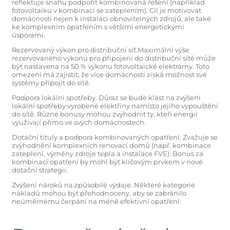
reflektuje snahu podpořit kombinovaná řešení (například
fotovoltaiku v kombinaci se zateplením). Cíl je motivovat
domácnosti nejen k instalaci obnovitelných zdrojů, ale také
ke komplexním opatřením s většími energetickými
úsporami.
Rezervovaný výkon pro distribuční síť.Maximální výše
rezervovaného výkonu pro připojení do distribuční sítě může
být nastavena na 50 % výkonu fotovoltaické elektrárny. Toto
omezení má zajistit, že více domácností získá možnost své
systémy připojit do sítě.
Podpora lokální spotřeby. Důraz se bude klást na zvýšení
lokální spotřeby vyrobené elektřiny namísto jejího vypouštění
do sítě. Různé bonusy mohou zvýhodnit ty, kteří energii
využívají přímo ve svých domácnostech.
Dotační tituly a podpora kombinovaných opatření. Zvažuje se
zvýhodnění komplexních renovací domů (např. kombinace
zateplení, výměny zdroje tepla a instalace FVE). Bonus za
kombinaci opatření by mohl být klíčovým prvkem v nové
dotační strategii.
Zvýšení nároků na způsobilé výdaje. Některé kategorie
nákladů mohou být přehodnoceny, aby se zabránilo
neúměrnému čerpání na méně efektivní opatření.