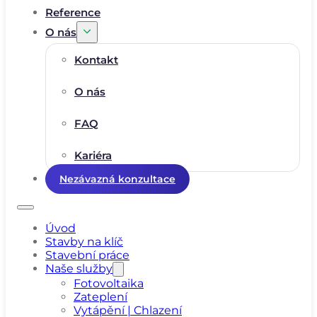
Reference
O nás
Kontakt
O nás
FAQ
Kariéra
Nezávazná konzultace
Úvod
Stavby na klíč
Stavební práce
Naše služby
Fotovoltaika
Zateplení
Vytápění | Chlazení