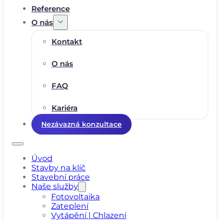
Reference
O nás
Kontakt
O nás
FAQ
Kariéra
Nezávazná konzultace
Úvod
Stavby na klíč
Stavební práce
Naše služby
Fotovoltaika
Zateplení
Vytápění | Chlazení