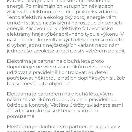
Fotovoltaika je klíčem ke snížení nákladů na
energii. Po minimálních vstupních nákladech
získáváte elektřinu ze slunce prakticky zdarma.
Tento efektivní a ekologický zdroj energie vám
umožní stát se nezávislými na rostoucích cenách
energií. Klíčovou roli v efektivitě fotovoltaické
elektrárny hraje výběr správného typu a výkonu. V
naší nabídce fotovoltaických elektráren si můžete
si vybrat jednu z nejčastějších variant nebo nám
jednoduše zavolejte a nechte si s výběrem poradit
Elektrárna je partner na dlouhá léta proto
doporučujeme všem zákazníkům elektrárny
udržovat a pravidelně kontrolovat. Budete li
potřebovat některou z našich doplňkových služeb
tak si ji neváhejte objednat
Elektrárna je partnerem na dlouhá léta, všem
našim zákazníkům doporučujeme pravidelnou
údržbu a kontroly. Většinu údržby zvládnete sami
ale zde jsou služby se kterými vám rádi
pomůžeme
Elektrárna je dlouholetým partnerem v jakékoliv