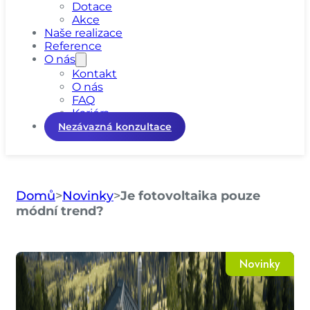
Dotace
Akce
Naše realizace
Reference
O nás
Kontakt
O nás
FAQ
Kariéra
Nezávazná konzultace
Domů
>
Novinky
>
Je fotovoltaika pouze
módní trend?
Novinky