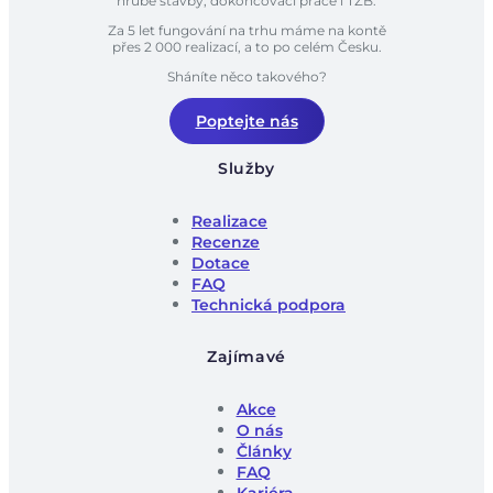
hrubé stavby, dokončovací práce i TZB.
Za 5 let fungování na trhu máme na kontě
přes 2 000 realizací, a to po celém Česku.
Sháníte něco takového?
Poptejte nás
Služby
Realizace
Recenze
Dotace
FAQ
Technická podpora
Zajímavé
Akce
O nás
Články
FAQ