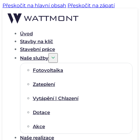
Přeskočit na hlavní obsah
Přeskočit na zápatí
Úvod
Stavby na klíč
Stavební práce
Naše služby
Fotovoltaika
Zateplení
Vytápění | Chlazení
Dotace
Akce
Naše realizace