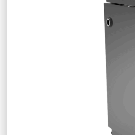
řešení šité na míru
Jméno
Příjmení
Telefon
PSČ
Email