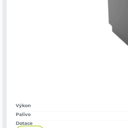
Recenze
Dotace
FAQ
Technická podpora
Zajímavé
Akce
O nás
Články
FAQ
Kariéra
Kontakt
Kontakty
Po–Pá: 07:00 - 16:00
+420 737 941 330
Výkon
info@wattmont.cz
Palivo
Sledujte nás
Dotace