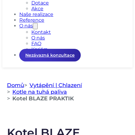
Dotace
Akce
Naše realizace
Reference
O nás
Kontakt
O nás
FAQ
Kariéra
Nezávazná konzultace
Domů
Vytápění | Chlazení
Kotle na tuhá paliva
Kotel BLAZE PRAKTIK
Kotel BLAZE