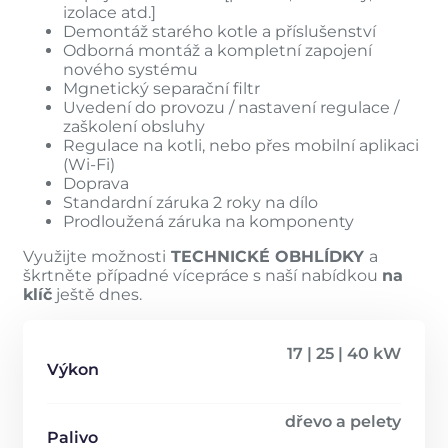
izolace atd.]
Demontáž starého kotle a příslušenství
Odborná montáž a kompletní zapojení
nového systému
Mgnetický separační filtr
Uvedení do provozu / nastavení regulace /
zaškolení obsluhy
Regulace na kotli, nebo přes mobilní aplikaci
(Wi-Fi)
Doprava
Standardní záruka 2 roky na dílo
Prodloužená záruka na komponenty
Využijte možnosti
TECHNICKÉ OBHLÍDKY
a
škrtněte případné vícepráce s naší nabídkou
na
klíč
ještě dnes.
17 | 25 | 40 kW
Výkon
dřevo a pelety
Palivo