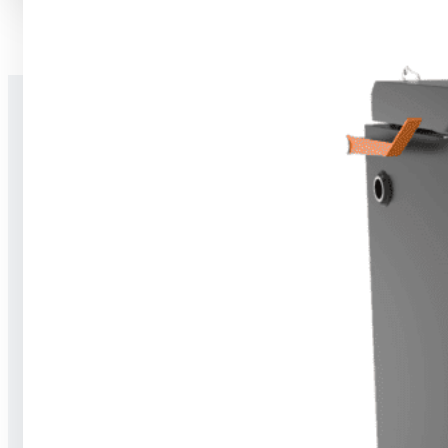
Stavíme na jedničku celé nové budovy,
dokončujeme novostavby a provádíme
rekonstrukce a modernizace. Umíme
hrubé stavby, dokončovací práce i TZB.
Za 5 let fungování na trhu máme na kontě
přes 2 000 realizací, a to po celém Česku.
Sháníte něco takového?
Poptejte nás
Služby
Realizace