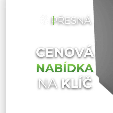
PŘESNÁ
CENOVÁ
NABÍDKA
NA
KLÍČ