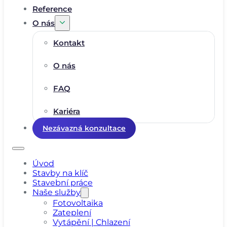
Reference
O nás
Kontakt
O nás
FAQ
Kariéra
Nezávazná konzultace
Úvod
Stavby na klíč
Stavební práce
Naše služby
Fotovoltaika
Zateplení
Vytápění | Chlazení