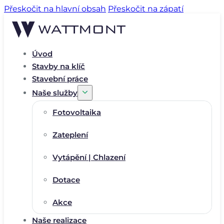
Přeskočit na hlavní obsah
Přeskočit na zápatí
Úvod
Stavby na klíč
Stavební práce
Naše služby
Fotovoltaika
Zateplení
Vytápění | Chlazení
Dotace
Akce
Naše realizace