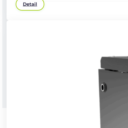
Detail
Stručné informace o zpracování osobních
údajů
Kodex chování
GDPR
Copyright © 2026 2026 Wattmont | Všechna práva vyhrazena.
Z produkce
Vesmírné Kuře