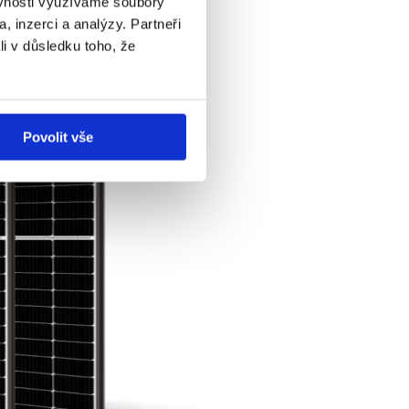
ěvnosti využíváme soubory
, inzerci a analýzy. Partneři
li v důsledku toho, že
Povolit vše