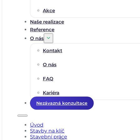
Akce
Naše realizace
Reference
O nás
Kontakt
O nás
FAQ
Kariéra
Nezávazná konzultace
Úvod
Stavby na klíč
Stavební práce