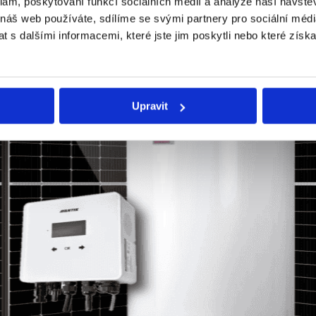
klam, poskytování funkcí sociálních médií a analýze naší návšt
 náš web používáte, sdílíme se svými partnery pro sociální média
 s dalšími informacemi, které jste jim poskytli nebo které získa
Upravit