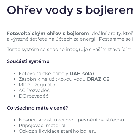
Ohřev vody s bojlere
F
otovoltaickým ohřev s bojlerem
Ideální pro ty, kte
a výrazně šetřete na účtech za energii! Postaráme se i
Tento systém se snadno integruje s vaším stávajícím 
Součásti systému
Fotovoltaické panely
DAH solar
Zásobník na užitkovou vodu
DRAŽICE
MPPT Regulátor
AC Rozvaděč
DC rozvaděč
Co všechno máte v ceně?
Nosnou konstrukci pro upevnění na střechu
Připojovací materiál
Odvoz a likvidace starého bojleru