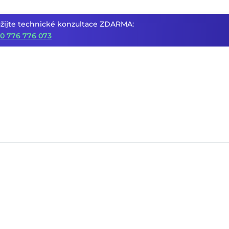
žijte technické konzultace ZDARMA:
0 776 776 073