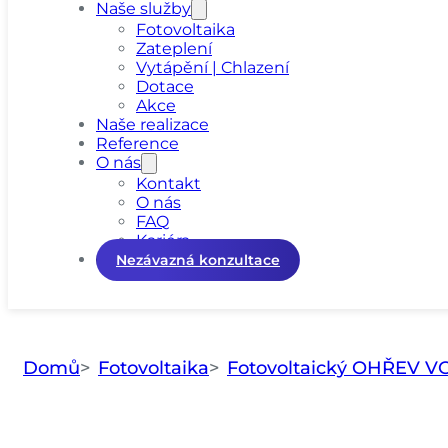
Naše služby
Fotovoltaika
Zateplení
Vytápění | Chlazení
Dotace
Akce
Naše realizace
Reference
O nás
Kontakt
O nás
FAQ
Kariéra
Nezávazná konzultace
Domů
Fotovoltaika
Fotovoltaický OHŘEV V