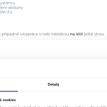
 systému
lení obsluhy
(Wi-Fi)
e případné vícepráce s naší nabídkou
na klíč
ještě dnes.
Detaily
á cookies