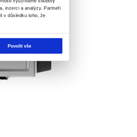
ěvnosti využíváme soubory
, inzerci a analýzy. Partneři
li v důsledku toho, že
Povolit vše