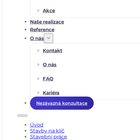
Akce
Naše realizace
Reference
O nás
Kontakt
O nás
FAQ
Kariéra
Nezávazná konzultace
Úvod
Stavby na klíč
Stavební práce