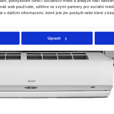
klam, poskytování funkcí sociálních médií a analýze naší návšt
 náš web používáte, sdílíme se svými partnery pro sociální média
 s dalšími informacemi, které jste jim poskytli nebo které získa
Upravit