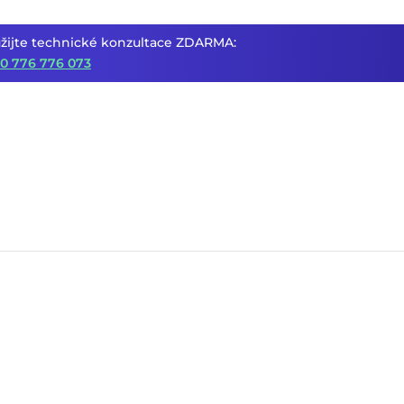
žijte technické konzultace ZDARMA:
0 776 776 073