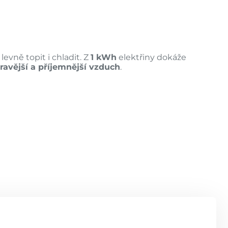
evně topit i chladit. Z
1 kWh
elektřiny dokáže
ravější a příjemnější vzduch
.