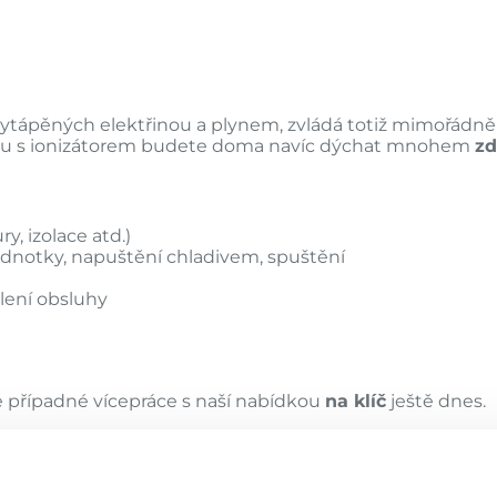
ytápěných elektřinou a plynem, zvládá totiž mimořádně l
uchu s ionizátorem budete doma navíc dýchat mnohem
zd
ry, izolace atd.)
dnotky, napuštění chladivem, spuštění
lení obsluhy
e případné vícepráce s naší nabídkou
na klíč
ještě dnes.