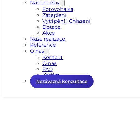
Naše služby
Fotovoltaika
Zateplení
Vytápění | Chlazení
Dotace
Akce
Naše realizace
Reference
O nás
Kontakt
O nás
FAQ
Kariéra
Nezávazná konzultace