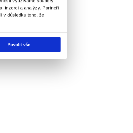
ěvnosti využíváme soubory
, inzerci a analýzy. Partneři
li v důsledku toho, že
Povolit vše