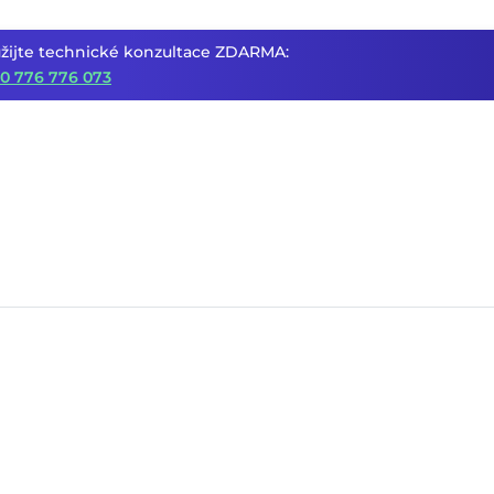
žijte technické konzultace ZDARMA:
0 776 776 073