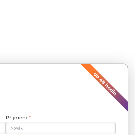
do 48 hodin
Příjmení