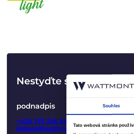
Nestyďte se zeptat
podnadpis
Souhlas
+420 773 336 309
Tato webová stránka použív
dotace@wattmont.cz