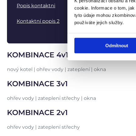
K personalizaci obsahu a re
Popis kontaktni
cookie. Informace o tom, jak
tyto údaje mohou zkombinovat
Kontaktní popis 2
používáte jejich služby.
Odmítnout
KOMBINACE 4v1
nový kotel | ohřev vody | zateplení | okna
KOMBINACE 3v1
ohřev vody | zateplení střechy | okna
KOMBINACE 2v1
ohřev vody | zateplení střechy