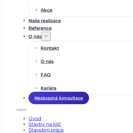
Akce
Naše realizace
Reference
O nás
Kontakt
O nás
FAQ
Kariéra
Nezávazná konzultace
Úvod
Stavby na klíč
Stavební práce