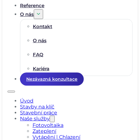
Reference
O nás
Kontakt
O nás
FAQ
Kariéra
Nezávazná konzultace
Úvod
Stavby na klíč
Stavební práce
Naše služby
Fotovoltaika
Zateplení
Vytápění | Chlazení