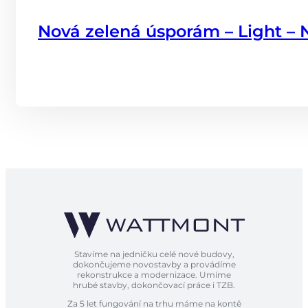
Nová zelená úsporám – Light –
Stavíme na jedničku celé nové budovy,
dokončujeme novostavby a provádíme
rekonstrukce a modernizace. Umíme
hrubé stavby, dokončovací práce i TZB.
Za 5 let fungování na trhu máme na kontě