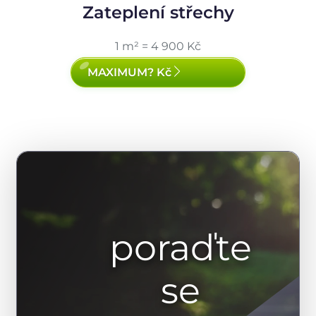
Zateplení střechy
1 m² = 4 900 Kč
MAXIMUM? Kč
poraďte
se