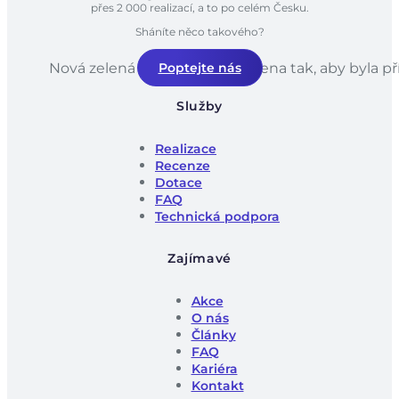
přes 2 000 realizací, a to po celém Česku.
Sháníte něco takového?
Nová zelená úsporám je navržena tak, aby byla př
Poptejte nás
Služby
Realizace
Recenze
Dotace
FAQ
Technická podpora
Zajímavé
Akce
O nás
Články
FAQ
Kariéra
Kontakt