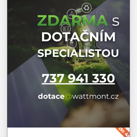
s
ZDARMA
DOTAČNÍM
SPECIALISTOU
737 941 330
dotace
@
wattmont.cz