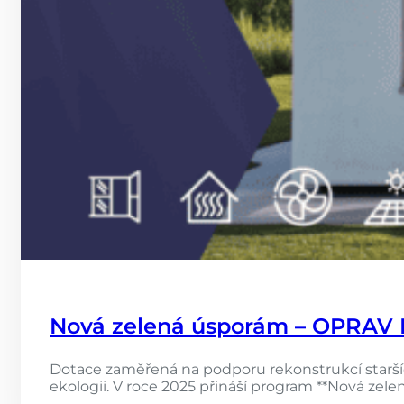
Nová zelená úsporám – OPRAV
Dotace zaměřená na podporu rekonstrukcí starších 
ekologii. V roce 2025 přináší program **Nová zel