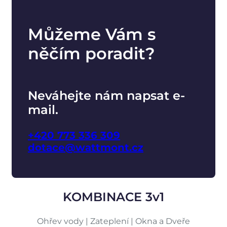
Můžeme Vám s
něčím poradit?
Neváhejte nám napsat e-
mail.
+420 773 336 309
dotace@wattmont.cz
KOMBINACE 3v1
Ohřev vody | Zateplení | Okna a Dveře