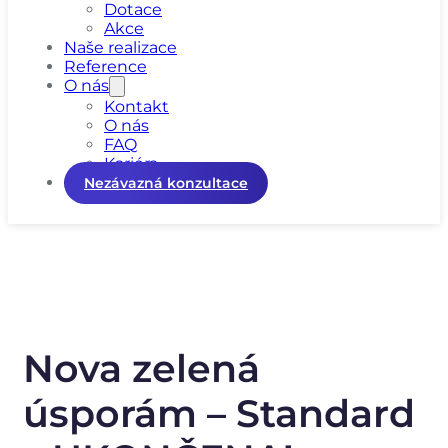
Dotace
Akce
Naše realizace
Reference
O nás
Kontakt
O nás
FAQ
Kariéra
Nezávazná konzultace
Nova zelená
úsporám – Standard