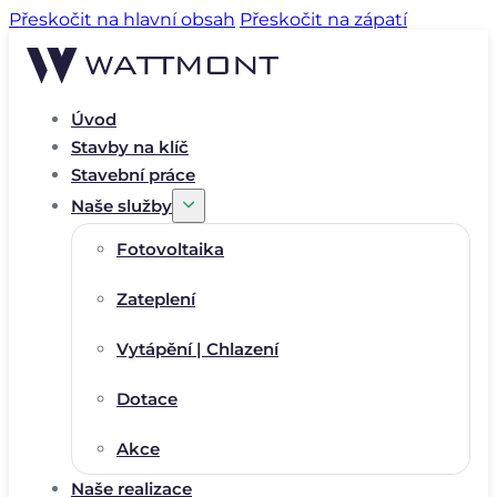
Přeskočit na hlavní obsah
Přeskočit na zápatí
Úvod
Stavby na klíč
Stavební práce
Naše služby
Fotovoltaika
Zateplení
Vytápění | Chlazení
Dotace
Akce
Naše realizace