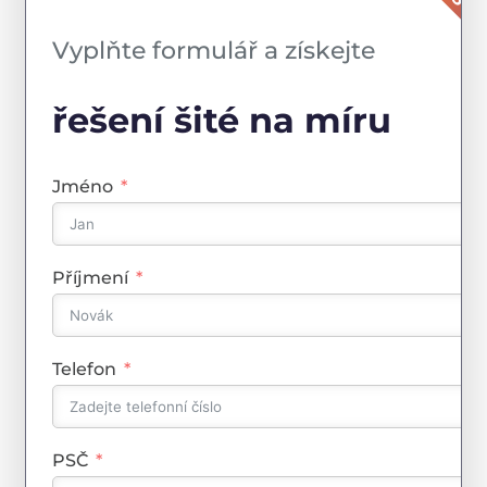
do 48 ho
Vyplňte formulář a získejte
řešení šité na míru
Jméno
Příjmení
Telefon
PSČ