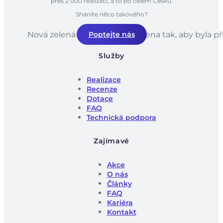
přes 2 000 realizací, a to po celém Česku.
Sháníte něco takového?
Nová zelená úsporám je navržena tak, aby byla př
Poptejte nás
Služby
Realizace
Recenze
Dotace
FAQ
Technická podpora
Zajímavé
Akce
O nás
Články
FAQ
Kariéra
Kontakt