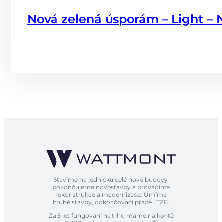
Nová zelená úsporám – Light –
Stavíme na jedničku celé nové budovy,
dokončujeme novostavby a provádíme
rekonstrukce a modernizace. Umíme
hrubé stavby, dokončovací práce i TZB.
Za 5 let fungování na trhu máme na kontě