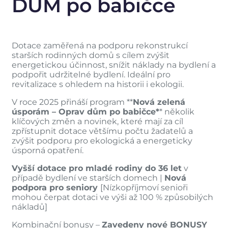
DŮM po babičce
Dotace zaměřená na podporu rekonstrukcí
starších rodinných domů s cílem zvýšit
energetickou účinnost, snížit náklady na bydlení a
podpořit udržitelné bydlení. Ideální pro
revitalizace s ohledem na historii i ekologii.
V roce 2025 přináší program **
Nová zelená
úsporám – Oprav dům po babičce*
* několik
klíčových změn a novinek, které mají za cíl
zpřístupnit dotace většímu počtu žadatelů a
zvýšit podporu pro ekologická a energeticky
úsporná opatření.
Vyšší dotace pro mladé rodiny do 36 let
v
případě bydlení ve starších domech |
Nová
podpora pro seniory
[Nízkopříjmoví senioři
mohou čerpat dotaci ve výši až 100 % způsobilých
nákladů]
Kombinační bonusy –
Zavedeny nové BONUSY