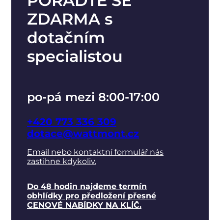
PORAĎTE SE
ZDARMA s
dotačním
specialistou
po-pá mezi 8:00-17:00
+420 773 336 309
dotace@wattmont.cz
Email nebo kontaktní formulář nás
zastihne kdykoliv.
Do 48 hodin najdeme termín
obhlídky pro předložení přesné
CENOVÉ NABÍDKY NA KLÍČ.