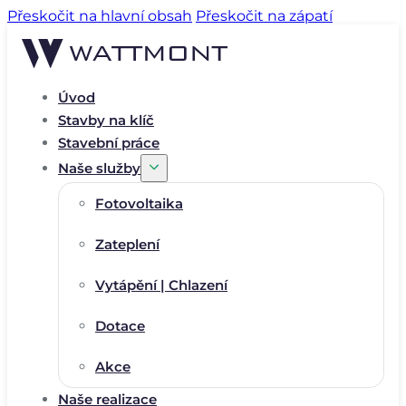
Přeskočit na hlavní obsah
Přeskočit na zápatí
Úvod
Stavby na klíč
Stavební práce
Naše služby
Fotovoltaika
Zateplení
Vytápění | Chlazení
Dotace
Akce
Naše realizace