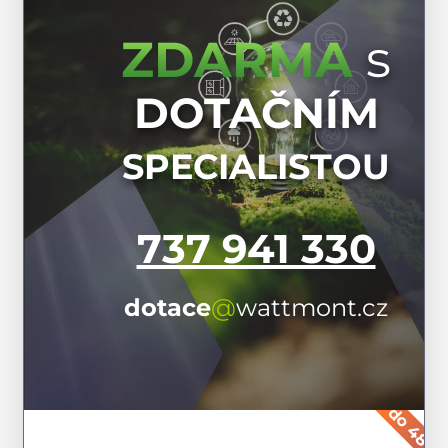
s
ZDARMA
DOTAČNÍM
SPECIALISTOU
737 941 330
dotace
@
wattmont.cz
do 48 ho