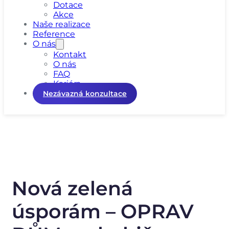
Dotace
Akce
Naše realizace
Reference
O nás
Kontakt
O nás
FAQ
Kariéra
Nezávazná konzultace
Nová zelená
úsporám – OPRAV