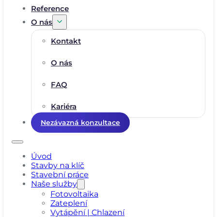
Reference
O nás
Kontakt
O nás
FAQ
Kariéra
Nezávazná konzultace
Úvod
Stavby na klíč
Stavební práce
Naše služby
Fotovoltaika
Zateplení
Vytápění | Chlazení