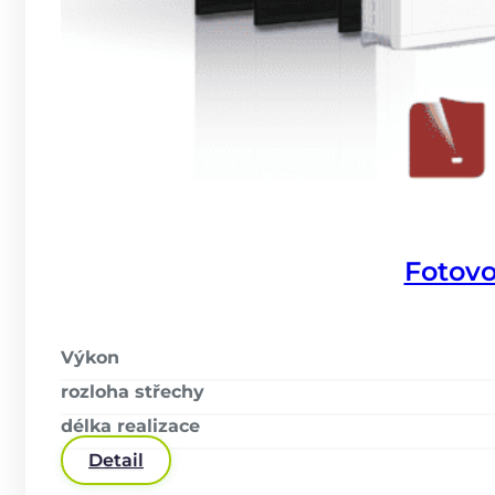
Fotovo
Výkon
rozloha střechy
délka realizace
Detail