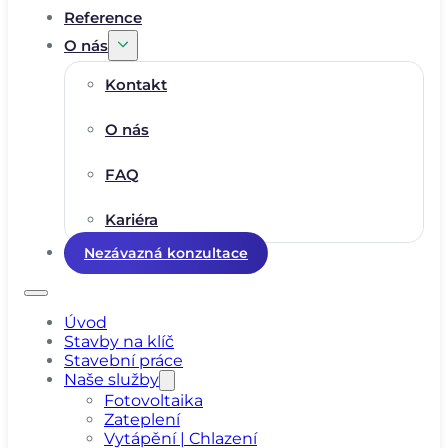
Reference
O nás
Kontakt
O nás
FAQ
Kariéra
Nezávazná konzultace
Úvod
Stavby na klíč
Stavební práce
Naše služby
Fotovoltaika
Zateplení
Vytápění | Chlazení