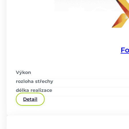
Fo
Výkon
rozloha střechy
délka realizace
Detail