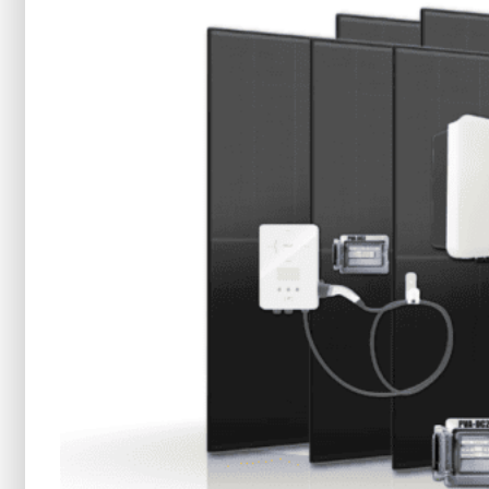
Vyplňte formulář a získejte
řešení šité na míru
Jméno
Příjmení
Telefon
PSČ