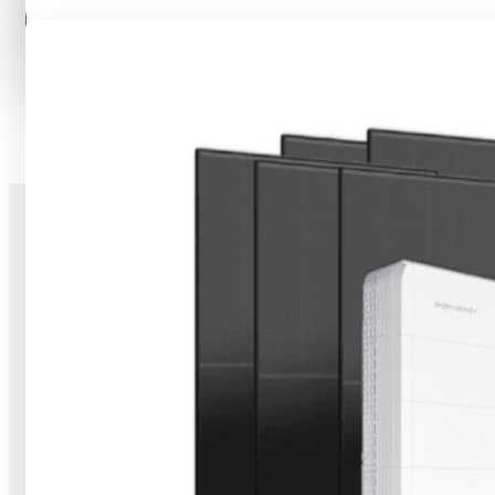
Alternative:
Stavíme na jedničku celé nové budovy,
dokončujeme novostavby a provádíme
rekonstrukce a modernizace. Umíme
hrubé stavby, dokončovací práce i TZB.
Za 5 let fungování na trhu máme na kontě
přes 2 000 realizací, a to po celém Česku.
Sháníte něco takového?
Poptejte nás