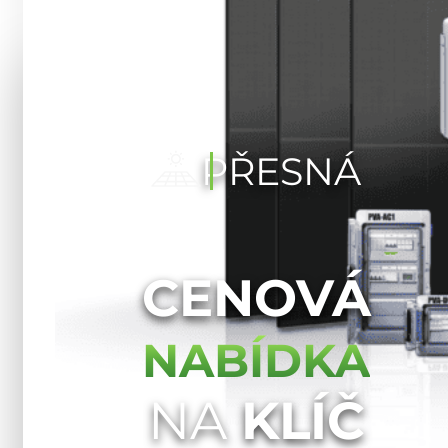
PŘESNÁ
CENOVÁ
NABÍDKA
NA
KLÍČ