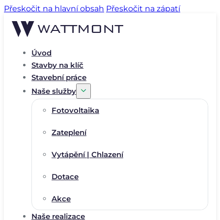
Přeskočit na hlavní obsah
Přeskočit na zápatí
Úvod
Stavby na klíč
Stavební práce
Naše služby
Fotovoltaika
Zateplení
Vytápění | Chlazení
Dotace
Akce
Naše realizace