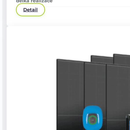
délka realizace
+420 737 941 330
info@wattmont.cz
Detail
Sledujte nás
Stručné informace o zpracování osobních
údajů
Kodex chování
GDPR
Copyright © 2026 2026 Wattmont | Všechna práva vyhrazena.
Z produkce
Vesmírné Kuře