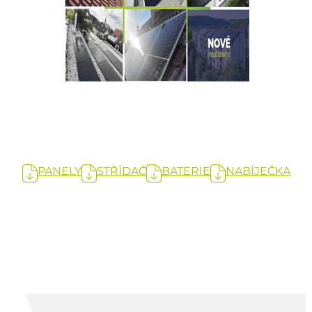
PANELY
STŘÍDAČ
BATERIE
NABÍJEČKA