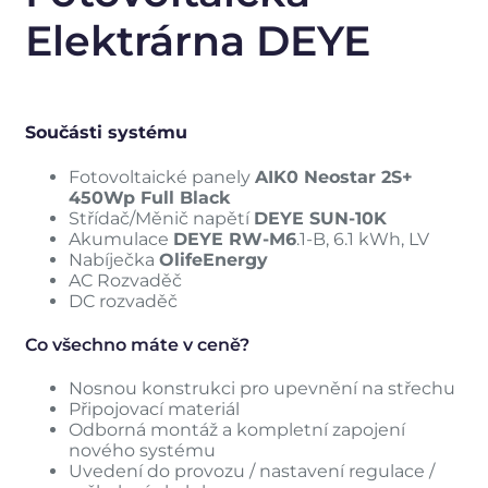
Elektrárna DEYE
Součásti systému
Fotovoltaické panely
AIK0 Neostar 2S+
450Wp Full Black
Střídač/Měnič napětí
DEYE SUN-10K
Akumulace
DEYE RW-M6
.1-B, 6.1 kWh, LV
Nabíječka
OlifeEnergy
AC Rozvaděč
DC rozvaděč
Co všechno máte v ceně?
Nosnou konstrukci pro upevnění na střechu
Připojovací materiál
Odborná montáž a kompletní zapojení
nového systému
Uvedení do provozu / nastavení regulace /