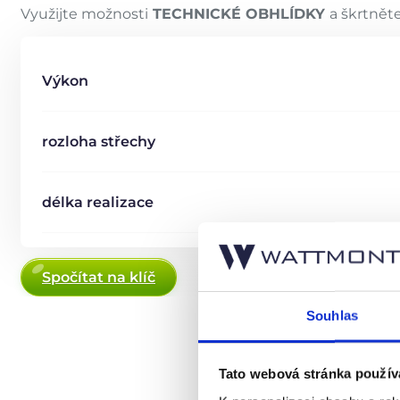
Využijte možnosti
TECHNICKÉ OBHLÍDKY
a škrtnět
Výkon
rozloha střechy
délka realizace
Spočítat na klíč
Souhlas
Tato webová stránka použív