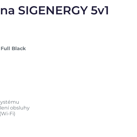
árna SIGENERGY 5v1
Full Black
 systému
lení obsluhy
(Wi-Fi)