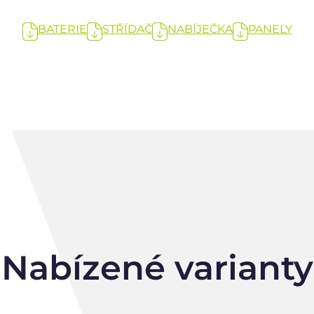
BATERIE
STŘÍDAČ
NABÍJEČKA
PANELY
Nabízené varianty