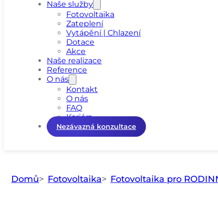
Naše služby
Fotovoltaika
Zateplení
Vytápění | Chlazení
Dotace
Akce
Naše realizace
Reference
O nás
Kontakt
O nás
FAQ
Kariéra
Nezávazná konzultace
Domů
Fotovoltaika
Fotovoltaika pro ROD