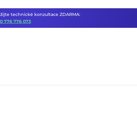
žijte technické konzultace ZDARMA:
0 776 776 073