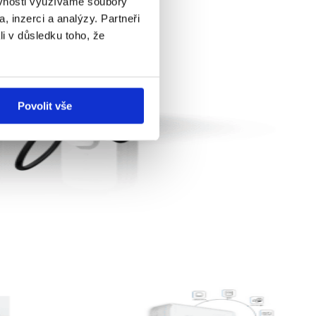
ěvnosti využíváme soubory
, inzerci a analýzy. Partneři
li v důsledku toho, že
Povolit vše