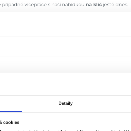
e případné vícepráce s naší nabídkou
na klíč
ještě dnes.
Detaily
á cookies