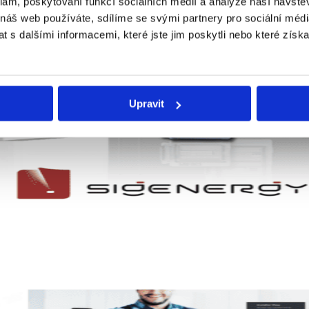
klam, poskytování funkcí sociálních médií a analýze naší návšt
 náš web používáte, sdílíme se svými partnery pro sociální média
 s dalšími informacemi, které jste jim poskytli nebo které získa
Upravit