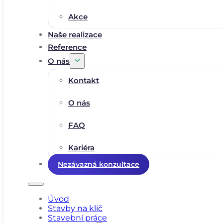
Akce
Naše realizace
Reference
O nás
Kontakt
O nás
FAQ
Kariéra
Nezávazná konzultace
Úvod
Stavby na klíč
Stavební práce