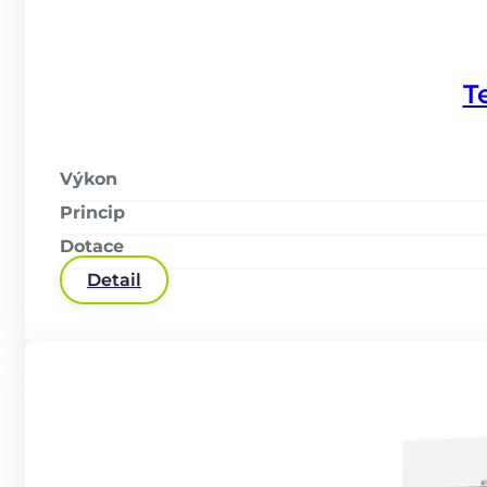
T
Výkon
Princip
Dotace
Detail