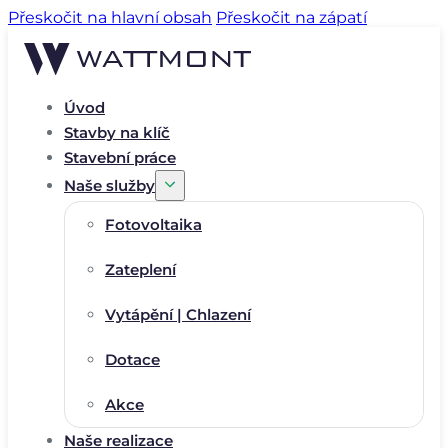
Přeskočit na hlavní obsah
Přeskočit na zápatí
Úvod
Stavby na klíč
Stavební práce
Naše služby
Fotovoltaika
Zateplení
Vytápění | Chlazení
Dotace
Akce
Naše realizace