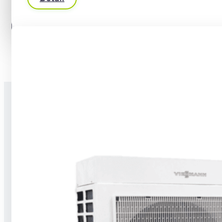
Alternative:
Stavíme na jedničku celé nové budovy,
dokončujeme novostavby a provádíme
rekonstrukce a modernizace. Umíme
hrubé stavby, dokončovací práce i TZB.
Za 5 let fungování na trhu máme na kontě
přes 2 000 realizací, a to po celém Česku.
Sháníte něco takového?
Poptejte nás