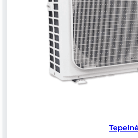
Služby
Realizace
Recenze
Dotace
FAQ
Technická podpora
Zajímavé
Akce
O nás
Články
FAQ
Kariéra
Kontakt
Kontakty
Tepelné
Po–Pá: 07:00 - 16:00