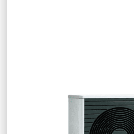
Vyplňte formulář a získejte
řešení šité na míru
Jméno
Příjmení
Telefon
PSČ