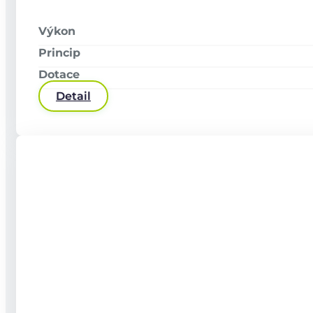
+420 737 941 330
info@wattmont.cz
Výkon
Sledujte nás
Princip
Dotace
Detail
Stručné informace o zpracování osobních
údajů
Kodex chování
GDPR
Copyright © 2026 2026 Wattmont | Všechna práva vyhrazena.
Z produkce
Vesmírné Kuře