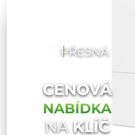
PŘESNÁ
CENOVÁ
NABÍDKA
NA
KLÍČ