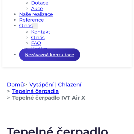
Dotace
Akce
Naše realizace
Reference
O nás
Kontakt
O nás
FAQ
Kariéra
Nezávazná konzultace
Domů
Vytápění | Chlazení
Tepelná čerpadla
Tepelné čerpadlo IVT Air X
Tepelné čerpadlo