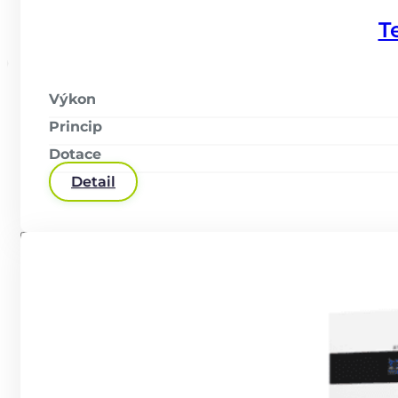
T
Výkon
Princip
Dotace
Detail