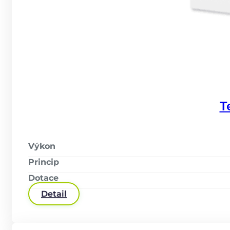
T
Výkon
Princip
Dotace
Detail