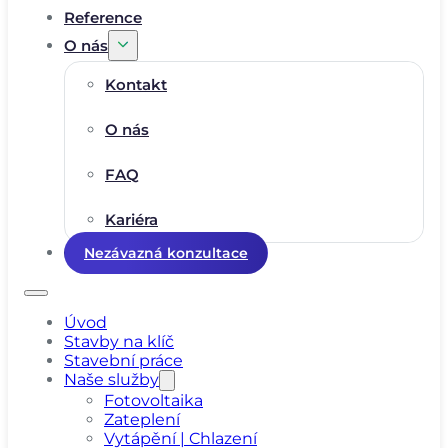
Reference
O nás
Kontakt
O nás
FAQ
Kariéra
Nezávazná konzultace
Úvod
Stavby na klíč
Stavební práce
Naše služby
Fotovoltaika
Zateplení
Vytápění | Chlazení