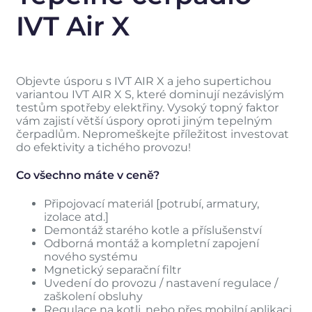
IVT Air X
Objevte úsporu s IVT AIR X a jeho supertichou
variantou IVT AIR X S, které dominují nezávislým
testům spotřeby elektřiny. Vysoký topný faktor
vám zajistí větší úspory oproti jiným tepelným
čerpadlům. Nepromeškejte příležitost investovat
do efektivity a tichého provozu!
Co všechno máte v ceně?
Připojovací materiál [potrubí, armatury,
izolace atd.]
Demontáž starého kotle a příslušenství
Odborná montáž a kompletní zapojení
nového systému
Mgnetický separační filtr
Uvedení do provozu / nastavení regulace /
zaškolení obsluhy
Regulace na kotli, nebo přes mobilní aplikaci