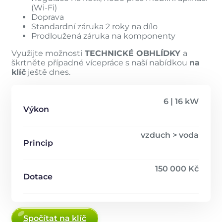
(Wi-Fi)
Doprava
Standardní záruka 2 roky na dílo
Prodloužená záruka na komponenty
Využijte možnosti
TECHNICKÉ OBHLÍDKY
a
škrtněte případné vícepráce s naší nabídkou
na
klíč
ještě dnes.
6 | 16 kW
Výkon
vzduch > voda
Princip
150 000 Kč
Dotace
Spočítat na klíč