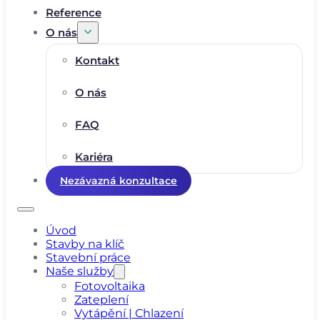
Reference
O nás
Kontakt
O nás
FAQ
Kariéra
Nezávazná konzultace
Úvod
Stavby na klíč
Stavební práce
Naše služby
Fotovoltaika
Zateplení
Vytápění | Chlazení