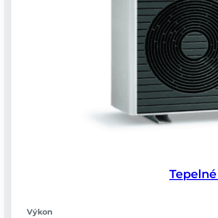
Realizace
Recenze
Dotace
FAQ
Technická podpora
Zajímavé
Akce
O nás
Články
FAQ
Kariéra
Kontakt
Kontakty
Tepelné
Po–Pá: 07:00 - 16:00
+420 737 941 330
info@wattmont.cz
Výkon