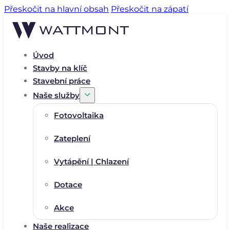
Přeskočit na hlavní obsah
Přeskočit na zápatí
Úvod
Stavby na klíč
Stavební práce
Naše služby
Fotovoltaika
Zateplení
Vytápění | Chlazení
Dotace
Akce
Naše realizace