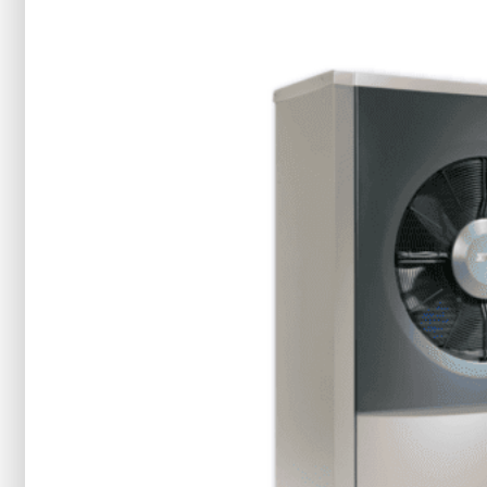
řešení šité na míru
Jméno
Příjmení
Telefon
PSČ
Email