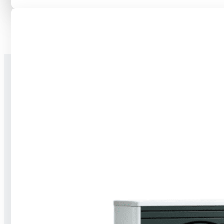
Stavíme na jedničku celé nové budovy,
dokončujeme novostavby a provádíme
rekonstrukce a modernizace. Umíme
hrubé stavby, dokončovací práce i TZB.
Za 5 let fungování na trhu máme na kontě
přes 2 000 realizací, a to po celém Česku.
Sháníte něco takového?
Poptejte nás
Služby