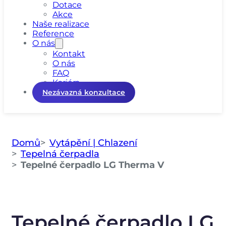
Dotace
Akce
Naše realizace
Reference
O nás
Kontakt
O nás
FAQ
Kariéra
Nezávazná konzultace
Domů
Vytápění | Chlazení
Tepelná čerpadla
Tepelné čerpadlo LG Therma V
Tepelné čerpadlo LG