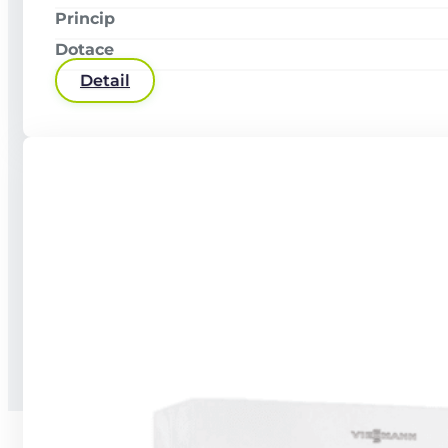
Sledujte nás
Princip
Dotace
Detail
Stručné informace o zpracování osobních
údajů
Kodex chování
GDPR
Copyright © 2026 2026 Wattmont | Všechna práva vyhrazena.
Z produkce
Vesmírné Kuře