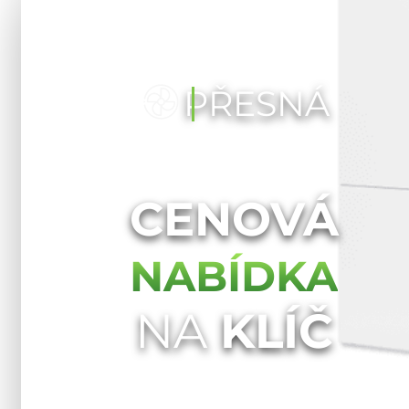
PŘESNÁ
CENOVÁ
NABÍDKA
NA
KLÍČ