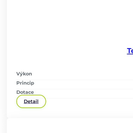
T
Výkon
Princip
Dotace
Detail