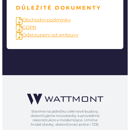
DŮLEŽITÉ DOKUMENTY
Obchodní podmínky
GDPR
Odstoupení od smlouvy
Stavíme na jedničku celé nové budovy,
dokončujeme novostavby a provádíme
rekonstrukce a modernizace. Umíme
hrubé stavby, dokončovací práce i TZB.