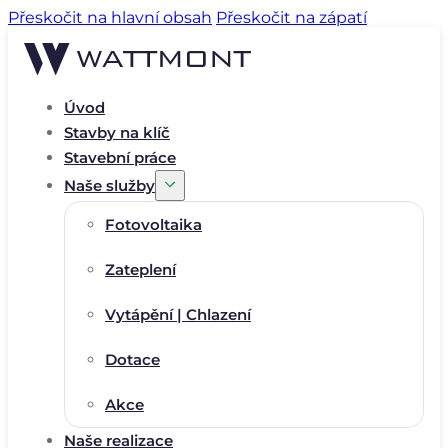
Přeskočit na hlavní obsah
Přeskočit na zápatí
Úvod
Stavby na klíč
Stavební práce
Naše služby
Fotovoltaika
Zateplení
Vytápění | Chlazení
Dotace
Akce
Naše realizace