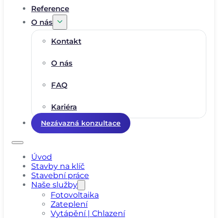
Reference
O nás
Kontakt
O nás
FAQ
Kariéra
Nezávazná konzultace
Úvod
Stavby na klíč
Stavební práce
Naše služby
Fotovoltaika
Zateplení
Vytápění | Chlazení