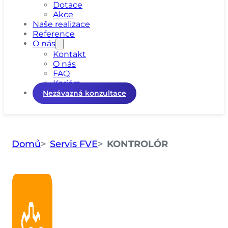
Dotace
Akce
Naše realizace
Reference
O nás
Kontakt
O nás
FAQ
Kariéra
Nezávazná konzultace
Domů
Servis FVE
KONTROLÓR