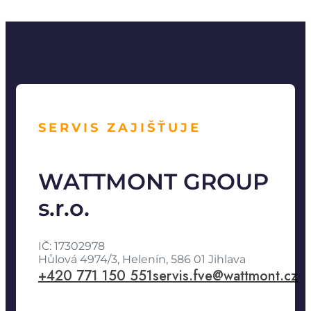
SERVIS ZAJIŠŤUJE
WATTMONT GROUP
s.r.o.
IČ: 17302978
Hůlová 4974/3, Helenín, 586 01 Jihlava
+420 771 150 551
servis.fve@wattmont.cz