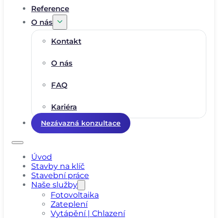
Reference
O nás
Kontakt
O nás
FAQ
Kariéra
Nezávazná konzultace
Úvod
Stavby na klíč
Stavební práce
Naše služby
Fotovoltaika
Zateplení
Vytápění | Chlazení