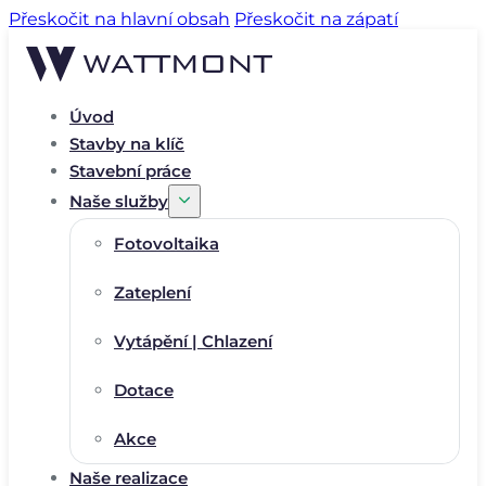
Přeskočit na hlavní obsah
Přeskočit na zápatí
Úvod
Stavby na klíč
Stavební práce
Naše služby
Fotovoltaika
Zateplení
Vytápění | Chlazení
Dotace
Akce
Naše realizace