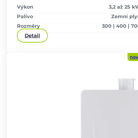
Výkon
3,2 až 25 
Palivo
Zemní ply
Rozměry
300 | 400 | 7
Detail
nov