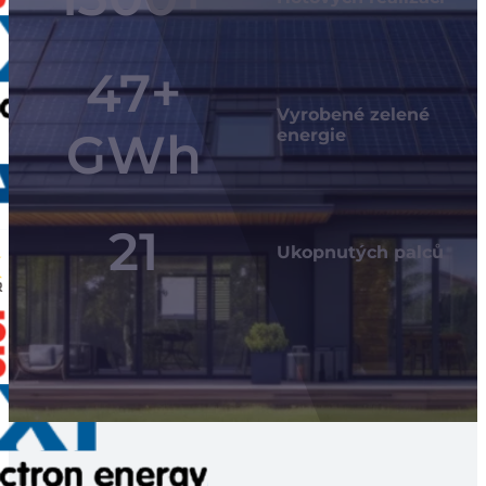
47
Vyrobené zelené
GWh
energie
21
Ukopnutých palců