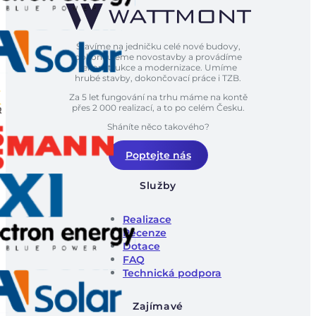
Stavíme na jedničku celé nové budovy,
dokončujeme novostavby a provádíme
rekonstrukce a modernizace. Umíme
hrubé stavby, dokončovací práce i TZB.
Za 5 let fungování na trhu máme na kontě
přes 2 000 realizací, a to po celém Česku.
Sháníte něco takového?
Poptejte nás
Služby
Realizace
Recenze
Dotace
FAQ
Technická podpora
Zajímavé