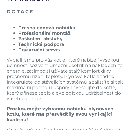
DOTACE
Přesná cenová nabídka
Profesionální montáž
Zaškolení obsluhy
Technická podpora
Po/záruční servis
Vybrali jsme pro vás kotle, které nabízejí vysokou
účinnost, což vám umožní ušetřit na nákladech za
energie, zatímco si užíváte stálý komfort díky
přesnému řízení teploty. Plynové kotle snadno
integrujete do stávajících systémů a zajistíte si tak
maximální pohodlí i úspory. Investujte do kotle,
který přinese teplo a ekologickou udržitelnost do
vašeho domova.
Prozkoumejte vybranou nabídku plynových
kotlů, které nás přesvědčily svou vynikající
kvalitou!
V současné době nejsou dostupné žádné dotace