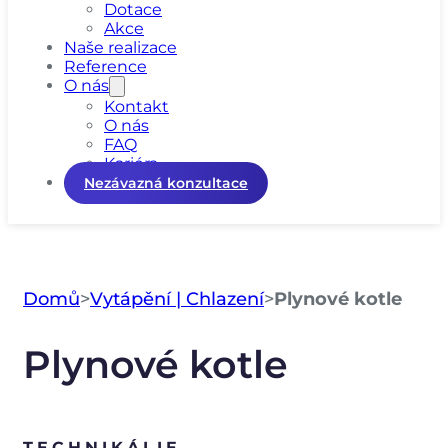
Dotace
Akce
Naše realizace
Reference
O nás
Kontakt
O nás
FAQ
Kariéra
Nezávazná konzultace
Domů
>
Vytápění | Chlazení
>
Plynové kotle
Plynové kotle
TECHNIKÁLIE