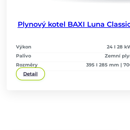
Plynový kotel BAXI Luna Classi
Výkon
24 I 28 
Palivo
Zemní ply
Rozměry
395 I 285 mm | 7
Detail