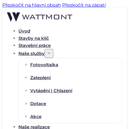
Přeskočit na hlavní obsah
Přeskočit na zápatí
Úvod
Stavby na klíč
Stavební práce
Naše služby
Fotovoltaika
Zateplení
Vytápění | Chlazení
Dotace
Akce
Naše realizace