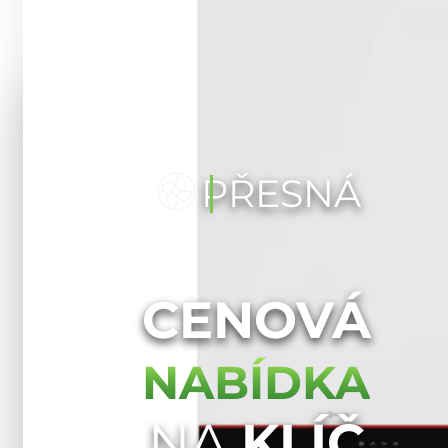
PŘESNÁ
CENOVÁ
NABÍDKA
NA
KLÍČ