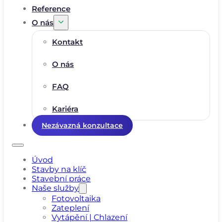
Reference
O nás
Kontakt
O nás
FAQ
Kariéra
Nezávazná konzultace
Úvod
Stavby na klíč
Stavební práce
Naše služby
Fotovoltaika
Zateplení
Vytápění | Chlazení