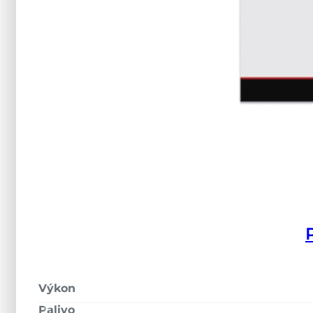
Email
Slevový kupón
Otázka
Odesláním souhlasím se
zpracováním
osobních údajů
Výkon
Palivo