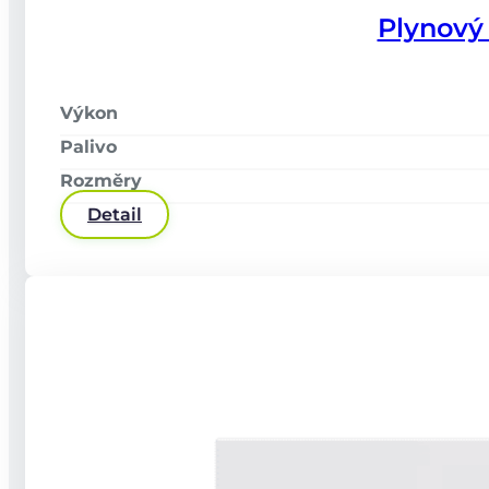
Po–Pá: 07:00 - 16:00
Plynový
+420 737 941 330
info@wattmont.cz
Sledujte nás
Výkon
Palivo
Rozměry
Detail
Stručné informace o zpracování osobních
údajů
Kodex chování
GDPR
Copyright © 2026 2026 Wattmont | Všechna práva vyhrazena.
Z produkce
Vesmírné Kuře