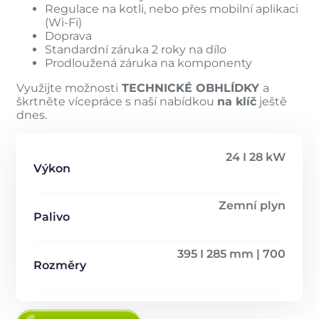
Regulace na kotli, nebo přes mobilní aplikaci
(Wi-Fi)
Doprava
Standardní záruka 2 roky na dílo
Prodloužená záruka na komponenty
Využijte možnosti
TECHNICKÉ OBHLÍDKY
a
škrtněte vícepráce s naší nabídkou
na klíč
ještě
dnes.
24 I 28 kW
Výkon
Zemní plyn
Palivo
395 I 285 mm | 700
Rozměry