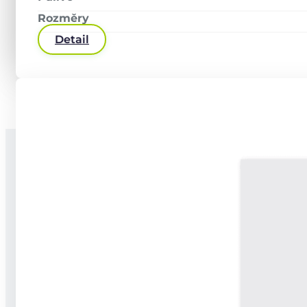
Odeslat
Rozměry
Detail
Alternative:
Stavíme na jedničku celé nové budovy,
dokončujeme novostavby a provádíme
rekonstrukce a modernizace. Umíme
hrubé stavby, dokončovací práce i TZB.
Za 5 let fungování na trhu máme na kontě
přes 2 000 realizací, a to po celém Česku.
Sháníte něco takového?