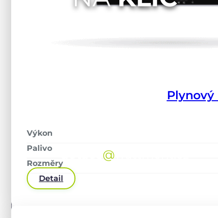
PORAĎTE SE
ZDARMA
S
DOTAČNÍM SPECIALISTOU
Plynový
737 941 330
Výkon
Palivo
dotace
@
wattmont.cz
Rozměry
Detail