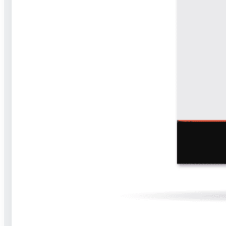
Poptejte nás
Služby
Realizace
Recenze
Dotace
FAQ
Technická podpora
Zajímavé
Akce
O nás
Články
FAQ
Kariéra
Kontakt
Kontakty