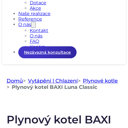
Dotace
Akce
Naše realizace
Reference
O nás
Kontakt
O nás
FAQ
Kariéra
Nezávazná konzultace
Domů
Vytápění | Chlazení
Plynové kotle
Plynový kotel BAXI Luna Classic
Plynový kotel BAXI