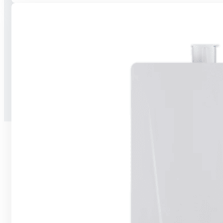
Stručné informace o zpracování osobních
údajů
Kodex chování
GDPR
Copyright © 2026 2026 Wattmont | Všechna práva vyhrazena.
Z produkce
Vesmírné Kuře