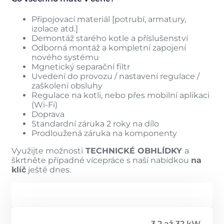
Připojovací materiál [potrubí, armatury,
izolace atd.]
Demontáž starého kotle a příslušenství
Odborná montáž a kompletní zapojení
nového systému
Mgnetický separační filtr
Uvedení do provozu / nastavení regulace /
zaškolení obsluhy
Regulace na kotli, nebo přes mobilní aplikaci
(Wi-Fi)
Doprava
Standardní záruka 2 roky na dílo
Prodloužená záruka na komponenty
Využijte možnosti
TECHNICKÉ OBHLÍDKY
a
škrtněte případné vícepráce s naší nabídkou
na
klíč
ještě dnes.
3,2 až 32 kW