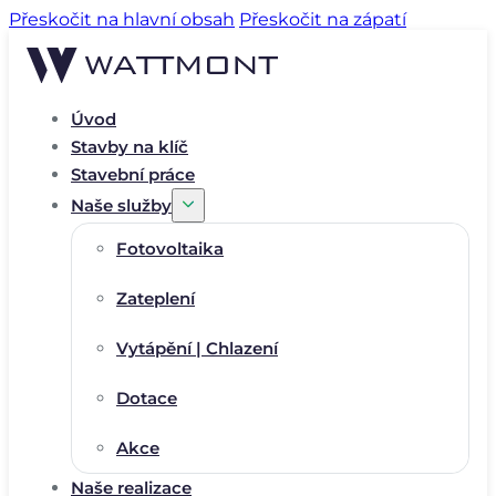
Přeskočit na hlavní obsah
Přeskočit na zápatí
Úvod
Stavby na klíč
Stavební práce
Naše služby
Fotovoltaika
Zateplení
Vytápění | Chlazení
Dotace
Akce
Naše realizace