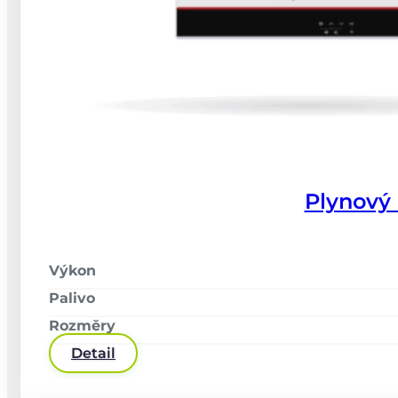
Akce
O nás
Články
FAQ
Kariéra
Kontakt
Kontakty
Po–Pá: 07:00 - 16:00
Plynový
+420 737 941 330
info@wattmont.cz
Sledujte nás
Výkon
Palivo
Rozměry
Detail