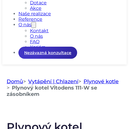
Dotace
Akce
Naše realizace
Reference
O nás
Kontakt
O nás
FAQ
Kariéra
Nezávazná konzultace
Domů
Vytápění | Chlazení
Plynové kotle
Plynový kotel Vitodens 111-W se
zásobníkem
Plynový kotel