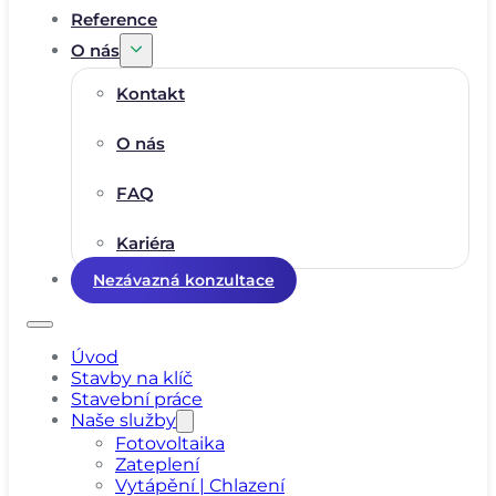
Reference
O nás
Kontakt
O nás
FAQ
Kariéra
Nezávazná konzultace
Úvod
Stavby na klíč
Stavební práce
Naše služby
Fotovoltaika
Zateplení
Vytápění | Chlazení