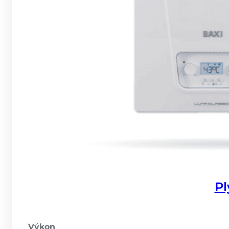
Pl
Výkon