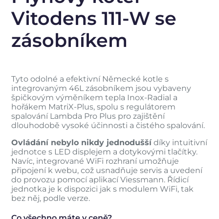
Vitodens 111-W se
zásobníkem
Tyto odolné a efektivní Německé kotle s
integrovaným 46L zásobníkem jsou vybaveny
špičkovým výměníkem tepla Inox-Radial a
hořákem MatriX-Plus, spolu s regulátorem
spalování Lambda Pro Plus pro zajištění
dlouhodobě vysoké účinnosti a čistého spalování.
Ovládání nebylo nikdy jednodušší
díky intuitivní
jednotce s LED displejem a dotykovými tlačítky.
Navíc, integrované WiFi rozhraní umožňuje
připojení k webu, což usnadňuje servis a uvedení
do provozu pomocí aplikací Viessmann. Řídicí
jednotka je k dispozici jak s modulem WiFi, tak
bez něj, podle verze.
Co všechno máte v ceně?