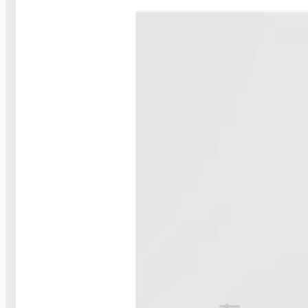
Stavíme na jedničku celé nové budovy,
dokončujeme novostavby a provádíme
rekonstrukce a modernizace. Umíme
hrubé stavby, dokončovací práce i TZB.
Za 5 let fungování na trhu máme na kontě
přes 2 000 realizací, a to po celém Česku.
Sháníte něco takového?
Poptejte nás
Služby
Realizace
Recenze
Dotace
FAQ
Technická podpora
Zajímavé